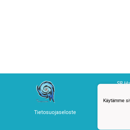
SB Hu
Paula
Puh:
email
Käytämme siv
Y-tu
Tietosuojaseloste
#SBHu
#Floo