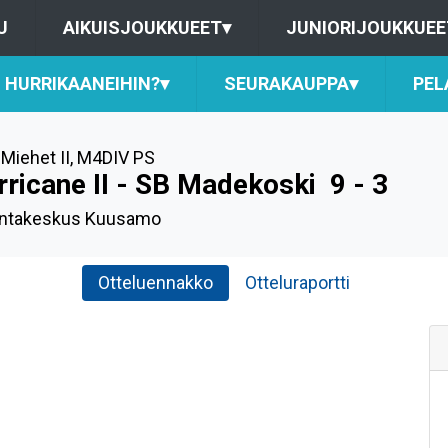
U
AIKUISJOUKKUEET
▾
JUNIORIJOUKKUEE
HURRIKAANEIHIN?
▾
SEURAKAUPPA
▾
PEL
Miehet II
,
M4DIV PS
rricane II - SB Madekoski
9 - 3
untakeskus Kuusamo
Otteluennakko
Otteluraportti