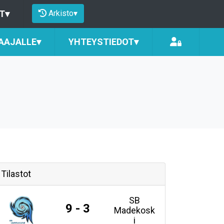
Arkisto
▾
T
▾
AAJALLE
▾
YHTEYSTIEDOT
▾
Tilastot
SB
9 - 3
Madekosk
i