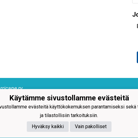
J
rricane ry
tie 37 A2, 90810 Kiviniemi
Käytämme sivustollamme evästeitä
 0443220980
: toimisto@sbhurricane.fi
ustollamme evästeitä käyttökokemuksen parantamiseksi sekä to
nnus
2407001-1
ja tilastollisiin tarkoituksiin.
rricane #SBH #Hurrikaanit
Hyväksy kaikki
Vain pakolliset
rballrockyoulikeahurricane #Salibandy