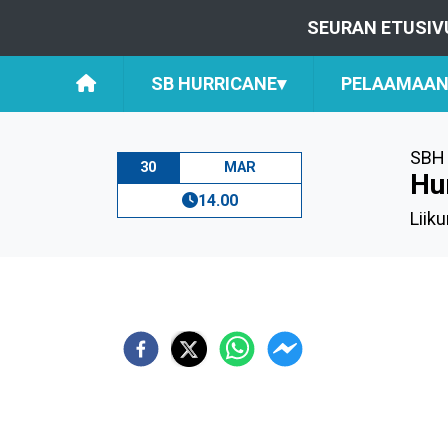
SEURAN ETUSIV
SB HURRICANE
▾
PELAAMAAN 
SBH 
30
MAR
Hu
14.00
Liik