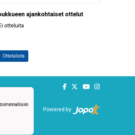
oukkueen ajankohtaiset ottelut
Ei otteluita
Ottelulista
iminnallisiin
Powered by