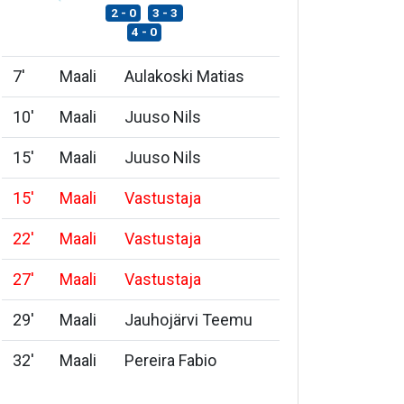
2 - 0
3 - 3
4 - 0
7
'
Maali
Aulakoski Matias
10
'
Maali
Juuso Nils
15
'
Maali
Juuso Nils
15
'
Maali
Vastustaja
22
'
Maali
Vastustaja
27
'
Maali
Vastustaja
29
'
Maali
Jauhojärvi Teemu
32
'
Maali
Pereira Fabio