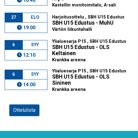
16:40
Kastellin monitoimitalo, A-sali
Harjoitusottelu , SBH U15 Edustus
27
ELO
SBH U15 Edustus - MuhU
19:00
Värtön liikuntahalli
Ylialuesarja P15 , SBH U15 Edustus
6
SYY
SBH U15 Edustus - OLS
Keltainen
12:10
Krankka areena
Ylialuesarja P15 , SBH U15 Edustus
6
SYY
SBH U15 Edustus - OLS
Sininen
14:00
Krankka areena
Ottelulista