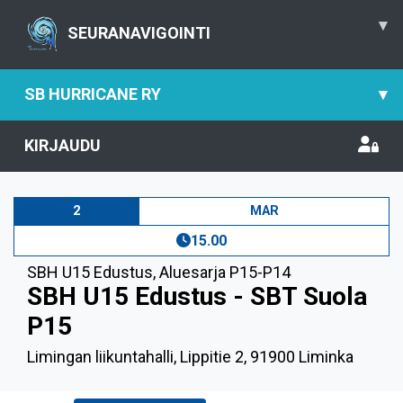
▾
SEURANAVIGOINTI
SB HURRICANE RY
▾
KIRJAUDU
2
MAR
15.00
SBH U15 Edustus
,
Aluesarja P15-P14
SBH U15 Edustus - SBT Suola
P15
Limingan liikuntahalli, Lippitie 2, 91900 Liminka