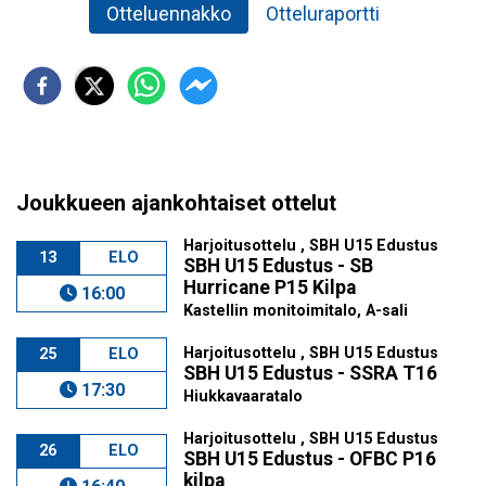
Otteluennakko
Otteluraportti
Joukkueen ajankohtaiset ottelut
Harjoitusottelu , SBH U15 Edustus
13
ELO
SBH U15 Edustus - SB
Hurricane P15 Kilpa
16:00
Kastellin monitoimitalo, A-sali
Harjoitusottelu , SBH U15 Edustus
25
ELO
SBH U15 Edustus - SSRA T16
17:30
Hiukkavaaratalo
Harjoitusottelu , SBH U15 Edustus
26
ELO
SBH U15 Edustus - OFBC P16
kilpa