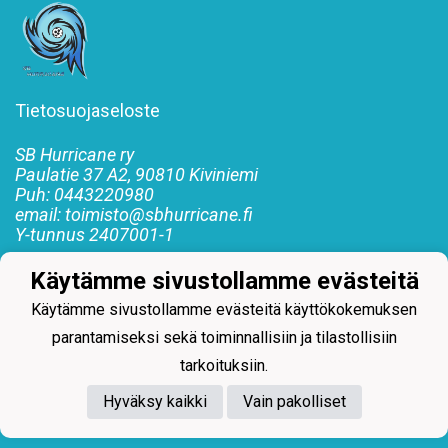
Tietosuojaseloste
SB Hurricane ry
Paulatie 37 A2, 90810 Kiviniemi
Puh: 0443220980
email: toimisto@sbhurricane.fi
Y-tunnus
2407001-1
#SBHurricane #SBH #Hurrikaanit
Käytämme sivustollamme evästeitä
#Floorballrockyoulikeahurricane #Salibandy
Käytämme sivustollamme evästeitä käyttökokemuksen
parantamiseksi sekä toiminnallisiin ja tilastollisiin
tarkoituksiin.
Hyväksy kaikki
Vain pakolliset
Powered by