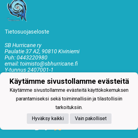
Tietosuojaseloste
SB Hurricane ry
Paulatie 37 A2, 90810 Kiviniemi
Puh: 0443220980
email: toimisto@sbhurricane.fi
Y-tunnus
2407001-1
Käytämme sivustollamme evästeitä
#SBHurricane #SBH #Hurrikaanit
#Floorballrockyoulikeahurricane #Salibandy
Käytämme sivustollamme evästeitä käyttökokemuksen
parantamiseksi sekä toiminnallisiin ja tilastollisiin
tarkoituksiin.
Hyväksy kaikki
Vain pakolliset
Powered by