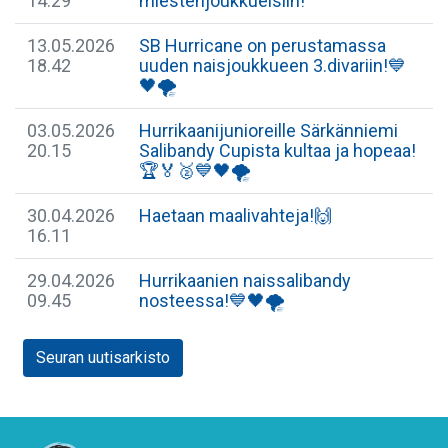
14.29
miestenjoukkueisiin!
13.05.2026
SB Hurricane on perustamassa
18.42
uuden naisjoukkueen 3.divariin!💙
🖤🌪
03.05.2026
Hurrikaanijunioreille Särkänniemi
20.15
Salibandy Cupista kultaa ja hopeaa!
🏆🏅🥈💙🖤🌪
30.04.2026
Haetaan maalivahteja!🙌
16.11
29.04.2026
​Hurrikaanien naissalibandy
09.45
nosteessa!💙🖤🌪
Seuran uutisarkisto