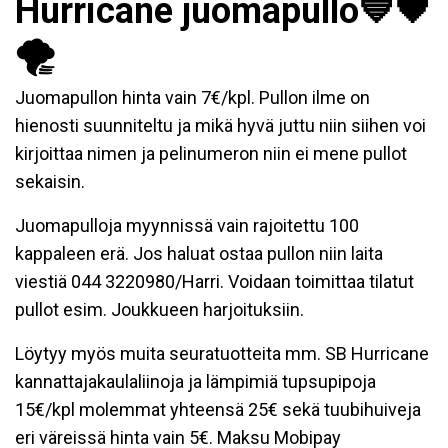
Hurricane juomapullo💙🖤
🌪
Juomapullon hinta vain 7€/kpl. Pullon ilme on
hienosti suunniteltu ja mikä hyvä juttu niin siihen voi
kirjoittaa nimen ja pelinumeron niin ei mene pullot
sekaisin.
Juomapulloja myynnissä vain rajoitettu 100
kappaleen erä. Jos haluat ostaa pullon niin laita
viestiä 044 3220980/Harri. Voidaan toimittaa tilatut
pullot esim. Joukkueen harjoituksiin.
Löytyy myös muita seuratuotteita mm. SB Hurricane
kannattajakaulaliinoja ja lämpimiä tupsupipoja
15€/kpl molemmat yhteensä 25€ sekä tuubihuiveja
eri väreissä hinta vain 5€. Maksu Mobipay