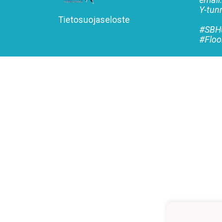
Y-tu
Tietosuojaseloste
#SBHu
#Floo