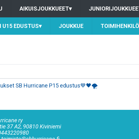
U
AIKUISJOUKKUEET
▾
JUNIORIJOUKKUEE
 U15 EDUSTUS
▾
JOUKKUE
TOIMIHENKIL
itukset SB Hurricane P15 edustus💙🖤🌪
rricane ry
tie 37 A2, 90810 Kiviniemi
 0443220980
: toimisto@sbhurricane.fi