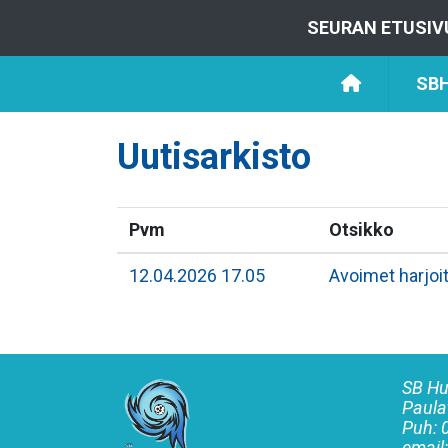
SEURAN ETUSIV
SBH
Uutisarkisto
Pvm
Otsikko
12.04.2026 17.05
Avoimet harjo
SB Hu
Paula
Puh:
email