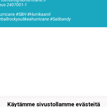
nnus
2407001-1
rricane #SBH #Hurrikaanit
rballrockyoulikeahurricane #Salibandy
Käytämme sivustollamme evästeitä