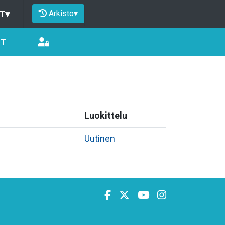
Arkisto
▾
T
▾
ÖT
Luokittelu
Uutinen