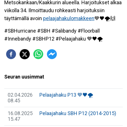
Metsokankaan/Kaakkurin alueella. Harjoitukset alkaa
viikolla 34. Ilmoittaudu rohkeasti harjoituksiin
täyttämällä avoin
pelaajahakulomakkeen
💙🖤🌪🙌
#SBHurricane #SBH #Salibandy #Floorball
#Innebandy #SBHP12 #Pelaajahaku 💙🖤🌪
Seuran uusimmat
02.04.2026
Pelaajahaku P13 💙🖤🌪
08.45
16.08.2025
Pelaajahaku SBH P12 (2014-2015)
15.47